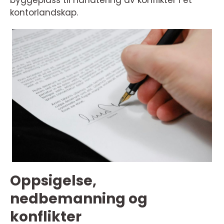
byggeplass til håndtering av konflikter i et
kontorlandskap.
Oppsigelse,
nedbemanning og
konflikter