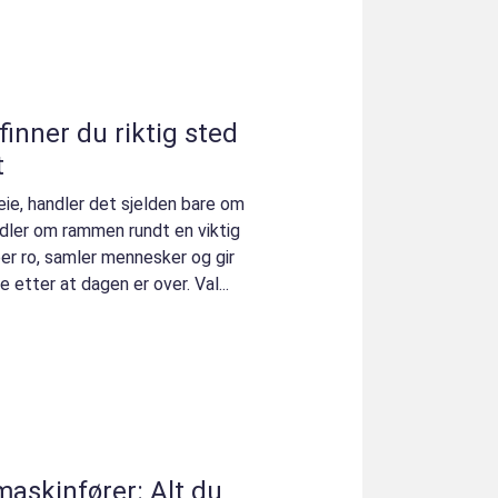
k finner du riktig sted
t
leie, handler det sjelden bare om
dler om rammen rundt en viktig
per ro, samler mennesker og gir
 etter at dagen er over. Val...
 maskinfører: Alt du