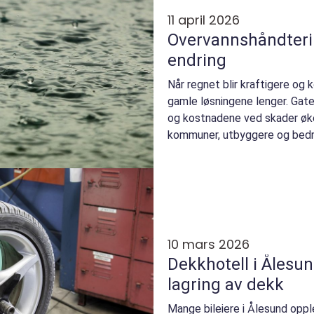
11 april 2026
Overvannshåndtering
endring
Når regnet blir kraftigere og
gamle løsningene lenger. Gater 
og kostnadene ved skader øker
kommuner, utbyggere og bedrif
estetikk ...
10 mars 2026
Dekkhotell i Ålesun
lagring av dekk
Mange bileiere i Ålesund opp