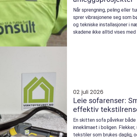
Når sprengning, peling eller t
sprer vibrasjonene seg som b
og tekniske installasjoner i n
skadene ikke alltid vises med 
02 juli 2026
Leie sofarenser: Sm
effektiv tekstilrense
En skitten sofa påvirker båd
inneklimaet i boligen. Flekker,
tekstiler som brukes daglig, 