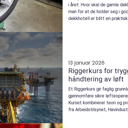
i året: Hvor skal de gamle de
man for at de holder seg i go
dekkhotell er blitt en praktisk 
13 januar 2026
Riggerkurs for tryg
håndtering av løft
Et Riggerkurs gir faglig grunn
gjennomføre sikre løfteoperas
Kurset kombinerer teori og pr
fra Arbeidstilsynet, Havindus
standarder....