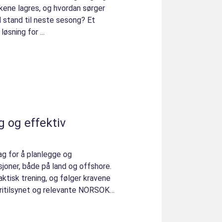
kkene lagres, og hvordan sørger
d stand til neste sesong? Et
løsning for ...
g og effektiv
lag for å planlegge og
joner, både på land og offshore.
aktisk trening, og følger kravene
tritilsynet og relevante NORSOK-