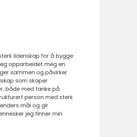
sterk lidenskap for å bygge
 jeg opparbeidet meg en
enger sammen og påvirker
udskap som skaper
ler, både med tanke på
trukturert person med sterk
enders mål og gir
mennesker jeg finner min