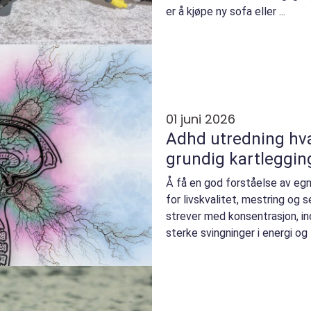
er å kjøpe ny sofa eller ...
01 juni 2026
Adhd utredning hva innebærer en
grundig kartleggin
Å få en god forståelse av eg
for livskvalitet, mestring og
strever med konsentrasjon, ind
sterke svingninger i energi og
utredning væ...