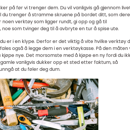
ker på før vi trenger dem. Du vil vanligvis gå gjennom livet
til du trenger å stramme skruene på bordet ditt, som dere
er noen verktøy som ligger rundt, gi opp og gå til
 noe som tvinger deg til å avbryte en tur å spise ute.
 er i en klype. Derfor er det viktig å vite hvilke verktøy 
efales også å legge dem i en verktøykasse. På den måten v
 kjøpe nye. Det morsomste med å kjøpe en ny fordi du ik
 gamle vanligvis dukker opp et sted etter faktum, så
å unngå at du føler deg dum.