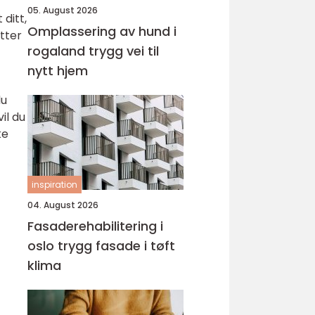
05. August 2026
 ditt,
Omplassering av hund i
tter
rogaland trygg vei til
nytt hjem
du
il du
ke
inspiration
04. August 2026
Fasaderehabilitering i
oslo trygg fasade i tøft
klima