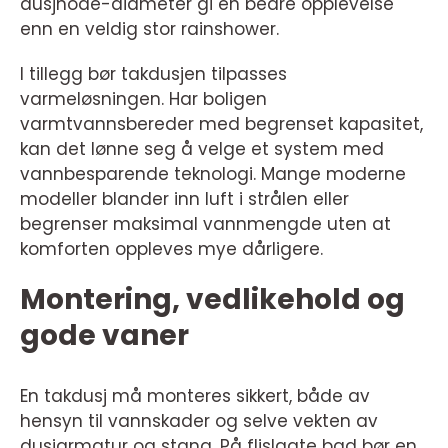
dusjhode-diameter gi en bedre opplevelse
enn en veldig stor rainshower.
I tillegg bør takdusjen tilpasses
varmeløsningen. Har boligen
varmtvannsbereder med begrenset kapasitet,
kan det lønne seg å velge et system med
vannbesparende teknologi. Mange moderne
modeller blander inn luft i strålen eller
begrenser maksimal vannmengde uten at
komforten oppleves mye dårligere.
Montering, vedlikehold og
gode vaner
En takdusj må monteres sikkert, både av
hensyn til vannskader og selve vekten av
dusjarmatur og stang. På flislagte bad bør en