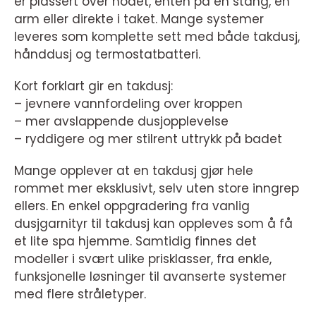
er plassert over hodet, enten på en stang, en
arm eller direkte i taket. Mange systemer
leveres som komplette sett med både takdusj,
hånddusj og termostatbatteri.
Kort forklart gir en takdusj:
– jevnere vannfordeling over kroppen
– mer avslappende dusjopplevelse
– ryddigere og mer stilrent uttrykk på badet
Mange opplever at en takdusj gjør hele
rommet mer eksklusivt, selv uten store inngrep
ellers. En enkel oppgradering fra vanlig
dusjgarnityr til takdusj kan oppleves som å få
et lite spa hjemme. Samtidig finnes det
modeller i svært ulike prisklasser, fra enkle,
funksjonelle løsninger til avanserte systemer
med flere stråletyper.