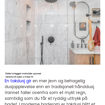
En takdusj gir
en mer jevn og behagelig
dusjopplevelse enn en tradisjonell hånddusj.
Vannet faller ovenfra som et mykt regn,
samtidig som du får et ryddig uttrykk på
badet. I moderne baderom er takdusj blitt et