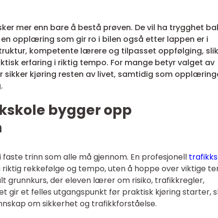
ker mer enn bare å bestå prøven. De vil ha trygghet ba
 en opplæring som gir ro i bilen også etter lappen er i
truktur, kompetente lærere og tilpasset oppfølging, slik
ktisk erfaring i riktig tempo. For mange betyr valget av
r sikker kjøring resten av livet, samtidig som opplærin
.
kkskole bygger opp
n
i faste trinn som alle må gjennom. En profesjonell
trafikk
 i riktig rekkefølge og tempo, uten å hoppe over viktige t
 grunnkurs, der eleven lærer om risiko, trafikkregler,
 gir et felles utgangspunkt før praktisk kjøring starter, sl
nnskap om sikkerhet og trafikkforståelse.