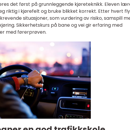
res det først på grunnleggende kjøreteknikk. Eleven lær
g riktig i kjørefelt og bruke blikket korrekt. Etter hvert fl
vende situasjoner, som vurdering av risiko, samspill m
kjøring. Sikkerhetskurs på bane og vei gir erfaring med
tter med førerprøven.
gner en god trafikkskole