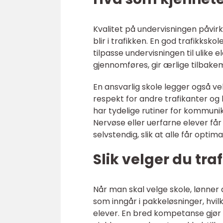
Kvalitet på undervisningen påvi
blir i trafikken. En god trafikks
tilpasse undervisningen til ulike e
gjennomføres, gir ærlige tilbak
En ansvarlig skole legger også vek
respekt for andre trafikanter o
har tydelige rutiner for kommunika
Nervøse eller uerfarne elever få
selvstendig, slik at alle får opti
Slik velger du tr
Når man skal velge skole, lønner 
som inngår i pakkeløsninger, hvil
elever. En bred kompetanse gjør 