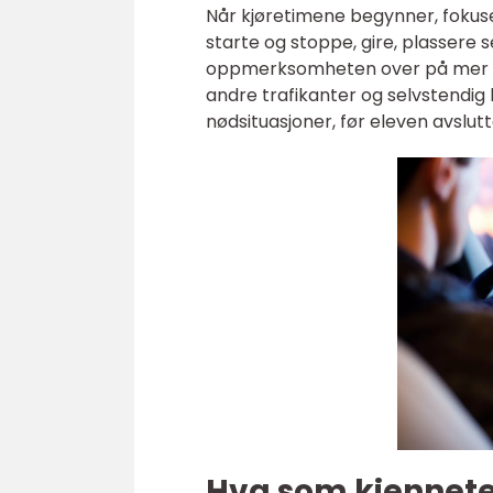
Når kjøretimene begynner, fokuse
starte og stoppe, gire, plassere se
oppmerksomheten over på mer kre
andre trafikanter og selvstendig 
nødsituasjoner, før eleven avslu
Hva som kjennete