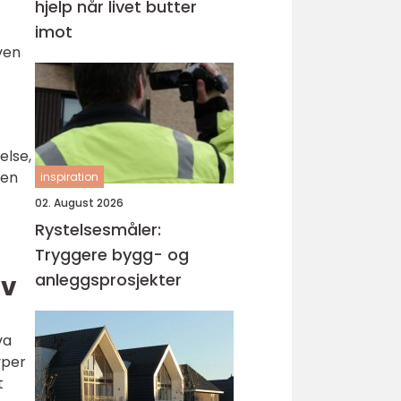
hjelp når livet butter
imot
ven
.
else,
len
inspiration
02. August 2026
Rystelsesmåler:
Tryggere bygg- og
anleggsprosjekter
ov
va
yper
t