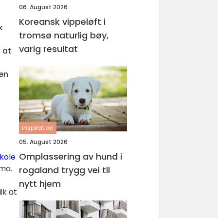
06. August 2026
Koreansk vippeløft i
k
tromsø naturlig bøy,
varig resultat
 at
gen
inspiration
05. August 2026
Omplassering av hund i
skole
ema.
rogaland trygg vei til
nytt hjem
ik at