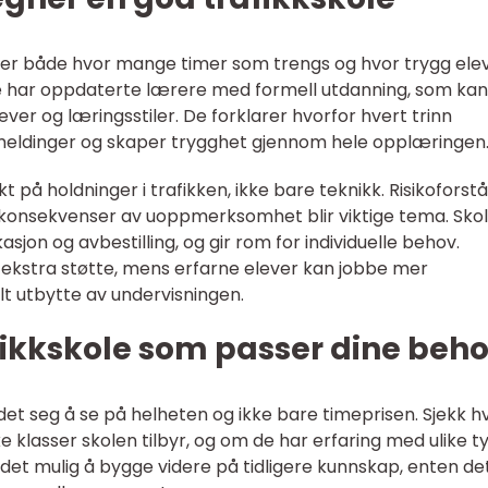
rker både hvor mange timer som trengs og hvor trygg ele
kole har oppdaterte lærere med formell utdanning, som kan
lever og læringsstiler. De forklarer hvorfor hvert trinn
emeldinger og skaper trygghet gjennom hele opplæringen
t på holdninger i trafikken, ikke bare teknikk. Risikoforstå
g konsekvenser av uoppmerksomhet blir viktige tema. Sko
sjon og avbestilling, og gir rom for individuelle behov.
r ekstra støtte, mens erfarne elever kan jobbe mer
malt utbytte av undervisningen.
afikkskole som passer dine beh
det seg å se på helheten og ikke bare timeprisen. Sjekk h
ke klasser skolen tilbyr, og om de har erfaring med ulike t
det mulig å bygge videre på tidligere kunnskap, enten de