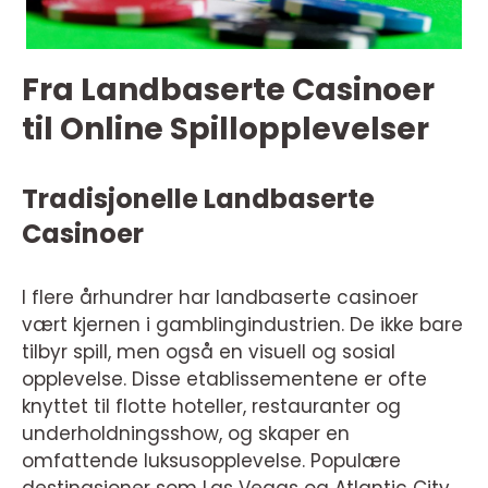
Fra Landbaserte Casinoer
til Online Spillopplevelser
Tradisjonelle Landbaserte
Casinoer
I flere århundrer har landbaserte casinoer
vært kjernen i gamblingindustrien. De ikke bare
tilbyr spill, men også en visuell og sosial
opplevelse. Disse etablissementene er ofte
knyttet til flotte hoteller, restauranter og
underholdningsshow, og skaper en
omfattende luksusopplevelse. Populære