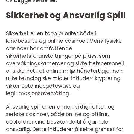
av begge verdener.
Sikkerhet og Ansvarlig Spill
Sikkerhet er en topp prioritet både i
landbaserte og online casinoer. Mens fysiske
casinoer har omfattende
sikkerhetsforanstaltninger på plass, som
overvåkningskameraer og sikkerhetspersonell,
er sikkerhet i et online miljø håndtert gjennom
ulike teknologiske midler, inkludert kryptering,
sikker betalingsgateways og
legitimasjonsovervåking.
Ansvarlig spill er en annen viktig faktor, og
seriøse casinoer, både online og offline,
oppfordrer sine besøkende til å gamble
ansvarlig. Dette inkluderer å sette grenser for