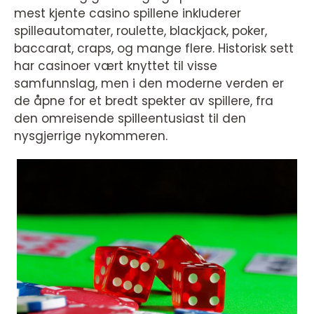
mest kjente casino spillene inkluderer
spilleautomater, roulette, blackjack, poker,
baccarat, craps, og mange flere. Historisk sett
har casinoer vært knyttet til visse
samfunnslag, men i den moderne verden er
de åpne for et bredt spekter av spillere, fra
den omreisende spilleentusiast til den
nysgjerrige nykommeren.