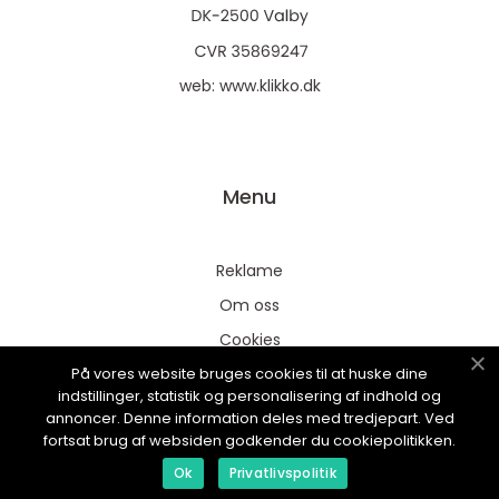
web:
www.klikko.dk
Menu
Reklame
Om oss
Cookies
På vores website bruges cookies til at huske dine
Kontakt Oss
indstillinger, statistik og personalisering af indhold og
Sitemap
annoncer. Denne information deles med tredjepart. Ved
fortsat brug af websiden godkender du cookiepolitikken.
Ok
Privatlivspolitik