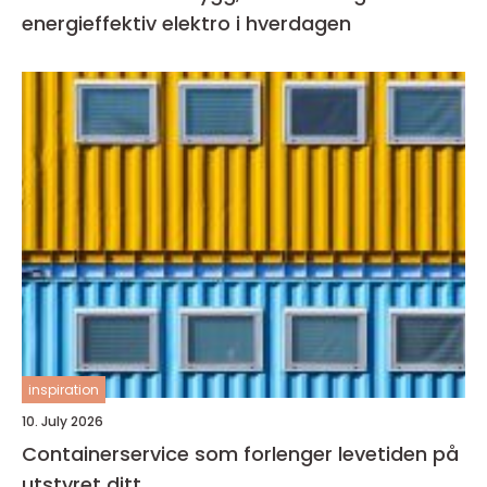
energieffektiv elektro i hverdagen
inspiration
10. July 2026
Containerservice som forlenger levetiden på
utstyret ditt