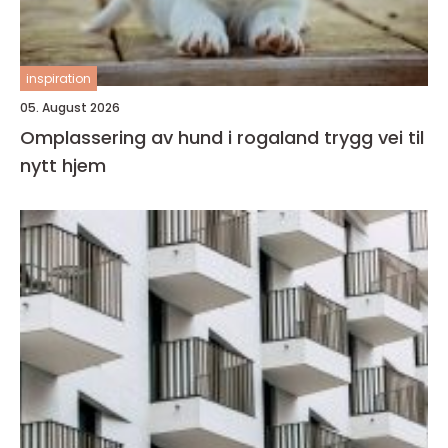
inspiration
05. August 2026
Omplassering av hund i rogaland trygg vei til
nytt hjem