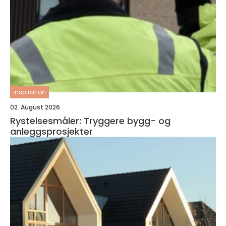
inspiration
02. August 2026
Rystelsesmåler: Tryggere bygg- og
anleggsprosjekter