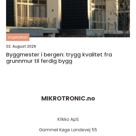
inspiration
02. August 2026
Byggmester i bergen: trygg kvalitet fra
grunnmur til ferdig bygg
MIKROTRONIC.
no