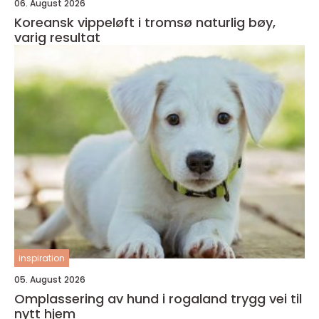
06. August 2026
Koreansk vippeløft i tromsø naturlig bøy,
varig resultat
inspiration
05. August 2026
Omplassering av hund i rogaland trygg vei til
nytt hjem