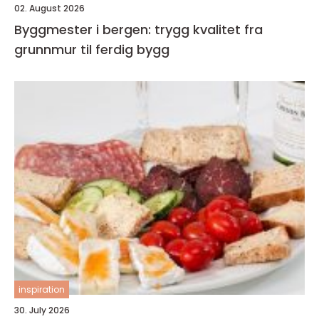
02. August 2026
Byggmester i bergen: trygg kvalitet fra
grunnmur til ferdig bygg
inspiration
30. July 2026