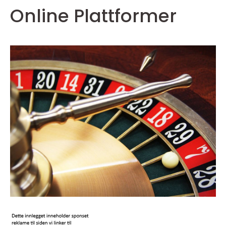
Online Plattformer