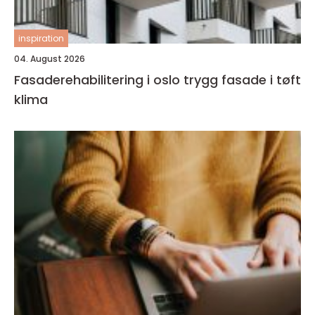
inspiration
04. August 2026
Fasaderehabilitering i oslo trygg fasade i tøft
klima