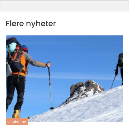
Flere nyheter
inspiration