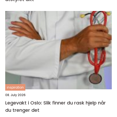
inspiration
08. July 2026
Legevakt i Oslo: Slik finner du rask hjelp når
du trenger det