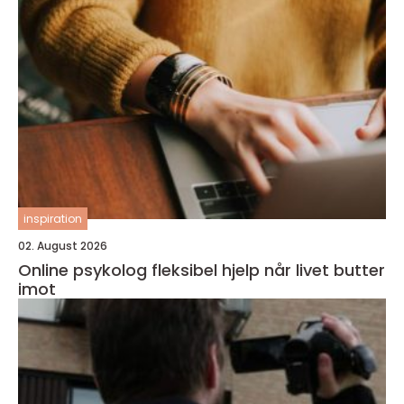
inspiration
02. August 2026
Online psykolog fleksibel hjelp når livet butter
imot