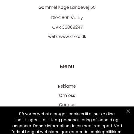
web:
www.klikko.dk
Menu
Reklame
Om oss
Cookies
På vores website bruges cookies til at huske dine
Kontakt Oss
indstillinger, statistik og personalisering af indhold og
Sitemap
annoncer. Denne information deles med tredjepart. Ved
fortsat brug af websiden godkender du cookiepolitikken.