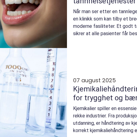
tannhelsetjenester
Når man ser etter en tannlege 
en klinikk som kan tilby et br
moderne fasiliteter. Et godt 
sikrer at alle pasienter får bes
07 august 2025
Kjemikaliehåndteri
for trygghet og bæ
Kjemikalier spiller en essensiell
rekke industrier. Fra produksj
utdanning, er håndtering av kj
korrekt kjemikaliehåndtering en