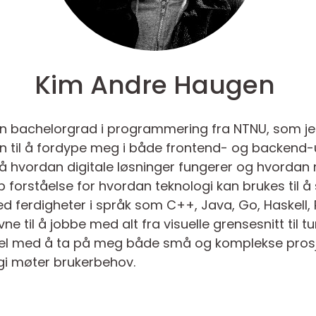
Kim Andre Haugen
n bachelorgrad i programmering fra NTNU, som jeg 
en til å fordype meg i både frontend- og backend-u
på hvordan digitale løsninger fungerer og hvorda
p forståelse for hvordan teknologi kan brukes til 
d ferdigheter i språk som C++, Java, Go, Haskell,
evne til å jobbe med alt fra visuelle grensesnitt til
el med å ta på meg både små og komplekse prosje
ogi møter brukerbehov.