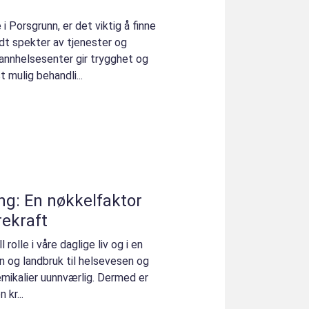
i Porsgrunn, er det viktig å finne
edt spekter av tjenester og
tannhelsesenter gir trygghet og
t mulig behandli...
ng: En nøkkelfaktor
rekraft
 rolle i våre daglige liv og i en
on og landbruk til helsevesen og
emikalier uunnværlig. Dermed er
 kr...