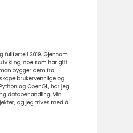
fullførte i 2019. Gjennom
tvikling, noe som har gitt
n man bygger dem fra
å skape brukervennlige og
 Python og OpenGL, har jeg
 tung databehandling. Min
kter, og jeg trives med å