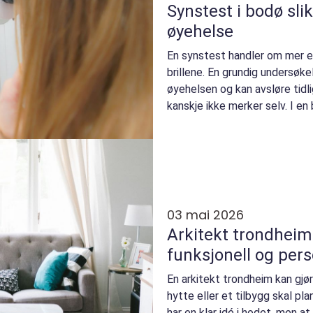
Synstest i bodø slik får du best mulig
øyehelse
En synstest handler om mer en
brillene. En grundig undersøke
øyehelsen og kan avsløre tid
kanskje ikke merker selv. I e
lysforhold, mye ...
03 mai 2026
Arkitekt trondheim slik skaper du e
funksjonell og pers
En arkitekt trondheim kan gjøre
hytte eller et tilbygg skal p
har en klar idé i hodet, men at 