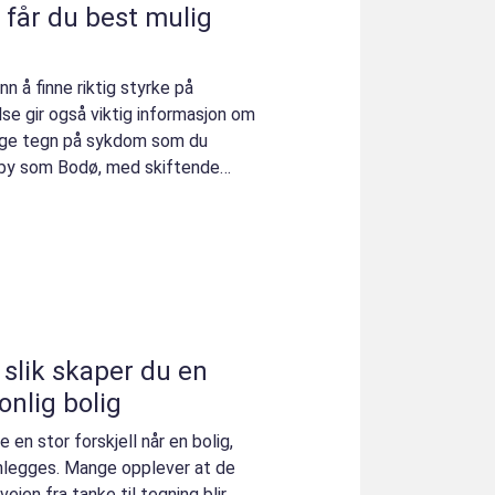
n å finne riktig styrke på
lse gir også viktig informasjon om
lige tegn på sykdom som du
n by som Bodø, med skiftende
n
onlig bolig
 en stor forskjell når en bolig,
lanlegges. Mange opplever at de
veien fra tanke til tegning blir