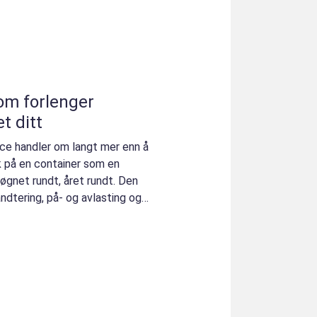
om forlenger
t ditt
ice handler om langt mer enn å
k på en container som en
øgnet rundt, året rundt. Den
åndtering, på- og avlasting og