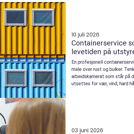
10 juli 2026
Containerservice s
levetiden på utstyre
En profesjonell containerserv
male over rust og bulker. Ten
arbeidskamerat som står på d
utsettes for vær, vind, hard h
ofte røff transpor...
03 juni 2026