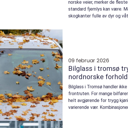
norske veier, merker de fleste
standard fjernlys kan være. M
skogkanter fulle av dyr og våt
Her...
09 februar 2026
Bilglass i tromsø trygg sikt i røffe
nordnorske forhold
Bilglass i Tromsø handler ikke
frontruten. For mange bilføre
helt avgjørende for trygg kjør
varierende vær. Kombinasjone
temperaturer, snø, ...