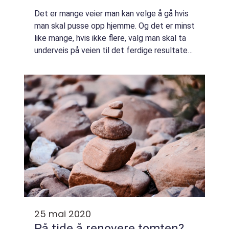
Det er mange veier man kan velge å gå hvis
man skal pusse opp hjemme. Og det er minst
like mange, hvis ikke flere, valg man skal ta
underveis på veien til det ferdige resultatet.
Noe av det første man skal ta stilling til er
hvilket budsjett man har....
25 mai 2020
På tide å renovere tomten?