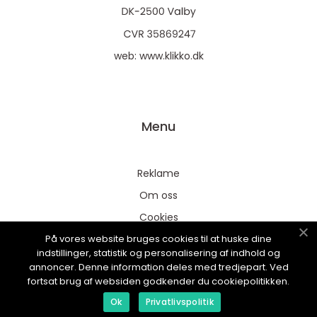
web:
www.klikko.dk
Menu
Reklame
Om oss
Cookies
På vores website bruges cookies til at huske dine
Kontakt Oss
indstillinger, statistik og personalisering af indhold og
Sitemap
annoncer. Denne information deles med tredjepart. Ved
fortsat brug af websiden godkender du cookiepolitikken.
Ok
Privatlivspolitik