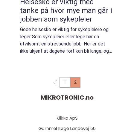
Helsesko er viktig med
tanke på hvor mye man går i
jobben som sykepleier
Gode helsesko er viktig for sykepleiere og
leger Som sykepleier eller lege har en
utvilsomt en stressende jobb. Her er det
ikke ukjent at dagene fort kan bli lange, og
før man vet ordet av det har man
gjennomført 12 timer med jobb. Det ...
1
2
MIKROTRONIC.
no