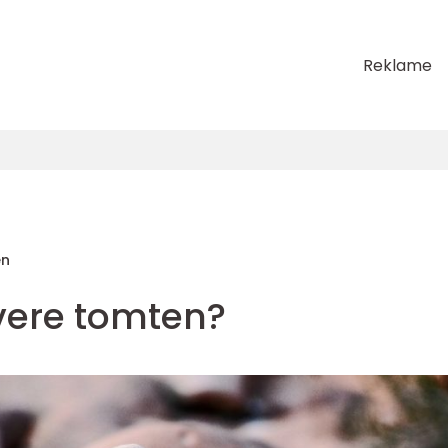
Reklame
en
overe tomten?