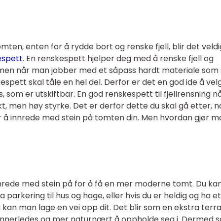
ten, enten for å rydde bort og renske fjell, blir det veldi
espett
. En renskespett hjelper deg med å renske fjell og
 men når man jobber med et såpass hardt materiale som 
skespett skal tåle en hel del. Derfor er det en god ide å vel
som er utskiftbar. En god renskespett til fjellrensning n
t, men høy styrke. Det er derfor dette du skal gå etter, n
or å innrede med stein på tomten din. Men hvordan gjør m
ede med stein på for å få en mer moderne tomt. Du kan
 parkering til hus og hage, eller hvis du er heldig og ha et
 kan man lage en vei opp dit. Det blir som en ekstra terr
t annerledes og mer naturnært å oppholde seg i. Dermed s