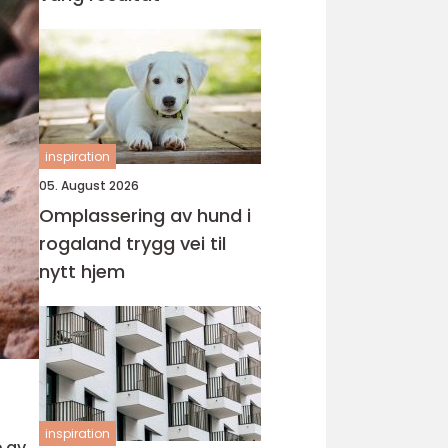
inspiration
05. August 2026
Omplassering av hund i
rogaland trygg vei til
nytt hjem
inspiration
e av