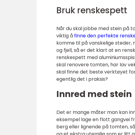
Bruk renskespett
Når du skal jobbe med stein på tom
viktig å
finne den perfekte rensk
komme til på vanskelige steder,
og fjell, så er det klart at en ren
renskespett med aluminiumsspiss, 
skal renovere tomten, har lav vek
skal finne det beste verktøyet f
egentlig det i praksis?
Innred med stein
Det er mange måter man kan innr
eksempel lage en flott gangvei fra
berg eller lignende på tomten, så
og et ekstra utemiljø som er lit