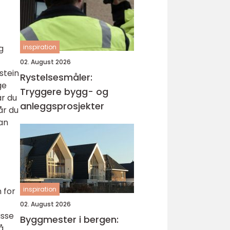
g
inspiration
02. August 2026
stein
Rystelsesmåler:
ge
Tryggere bygg- og
år du
anleggsprosjekter
år du
an
inspiration
 for
02. August 2026
asse
Byggmester i bergen:
å