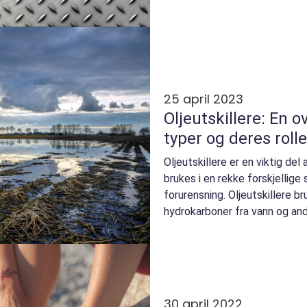
utskjæringer...
25 april 2023
Oljeutskillere: En o
typer og deres rolle
Oljeutskillere er en viktig de
brukes i en rekke forskjellig
forurensning. Oljeutskillere br
hydrokarboner fra vann og andre
30 april 2022